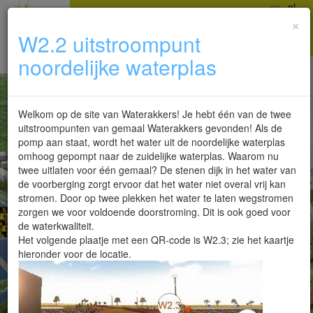
en
nl
home
project
×
W2.2 uitstroompunt
Meetpunten
noordelijke waterplas
Welkom op de site van Waterakkers! Je hebt één van de twee
uitstroompunten van gemaal Waterakkers gevonden! Als de
pomp aan staat, wordt het water uit de noordelijke waterplas
omhoog gepompt naar de zuidelijke waterplas. Waarom nu
twee uitlaten voor één gemaal? De stenen dijk in het water van
de voorberging zorgt ervoor dat het water niet overal vrij kan
stromen. Door op twee plekken het water te laten wegstromen
zorgen we voor voldoende doorstroming. Dit is ook goed voor
de waterkwaliteit.
Het volgende plaatje met een QR-code is W2.3; zie het kaartje
hieronder voor de locatie.
on
g...