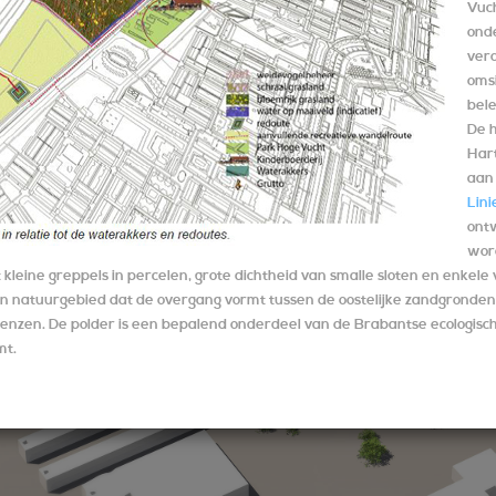
Vuc
ond
ver
omsi
bel
De 
Har
aan 
Lin
ont
wor
 kleine greppels in percelen, grote dichtheid van smalle sloten en enkele
n natuurgebied dat de overgang vormt tussen de oostelijke zandgronden
enzen. De polder is een bepalend onderdeel van de Brabantse ecologisc
mt.
ectplan bekijken.