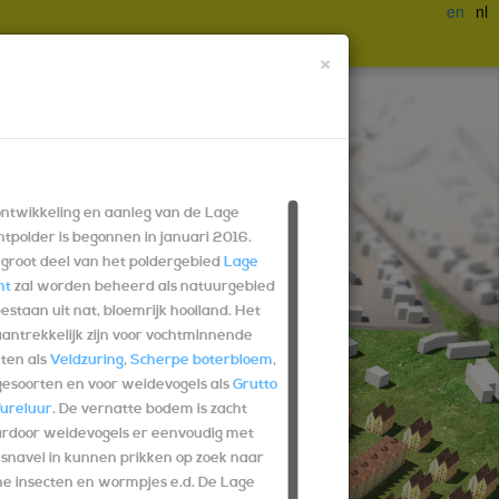
en
nl
×
ontwikkeling en aanleg van de Lage
tpolder is begonnen in januari 2016.
 groot deel van het poldergebied
Lage
ht
zal worden beheerd als natuurgebied
estaan uit nat, bloemrijk hooiland. Het
aantrekkelijk zijn voor vochtminnende
nten als
Veldzuring
,
Scherpe boterbloem
,
gesoorten en voor weidevogels als
Grutto
Tureluur
. De vernatte bodem is zacht
rdoor weidevogels er eenvoudig met
 snavel in kunnen prikken op zoek naar
ne insecten en wormpjes e.d. De Lage