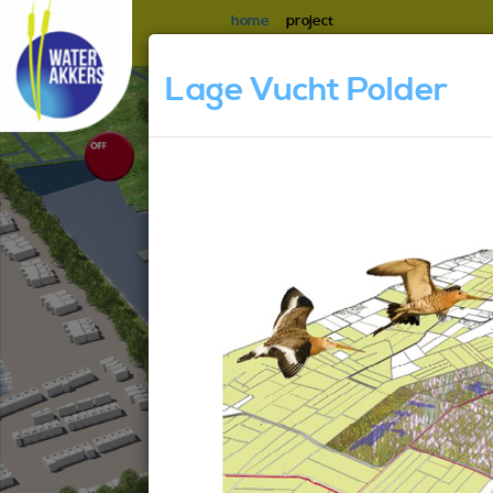
home
project
Meetpunten
Waterstroming
QR ro
Lage Vucht Polder