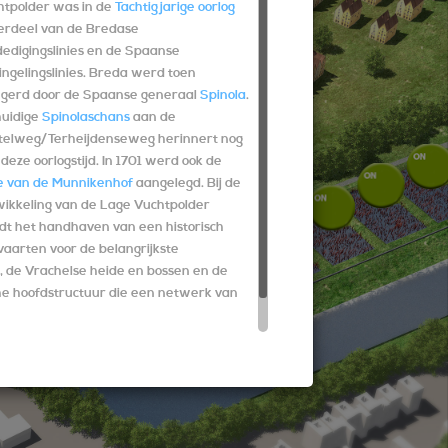
htpolder was in de
Tachtigjarige oorlog
erdeel van de Bredase
dedigingslinies en de Spaanse
ngelingslinies. Breda werd toen
egerd door de Spaanse generaal
Spinola
.
huidige
Spinolaschans
aan de
telweg/Terheijdenseweg herinnert nog
deze oorlogstijd. In 1701 werd ook de
ie van de Munnikenhof
aangelegd. Bij de
wikkeling van de Lage Vuchtpolder
dt het handhaven van een historisch
 vaarten voor de belangrijkste
, de Vrachelse heide en bossen en de
he hoofdstructuur die een netwerk van