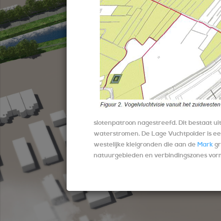
schoon water:
lading...
liter geleverd
slotenpatroon nagestreefd. Dit bestaat uit
waterstromen. De Lage Vuchtpolder is ee
westelijke kleigronden die aan de
Mark
gr
natuurgebieden en verbindingszones vor
Voor meer informatie kunt u
hier
het proj