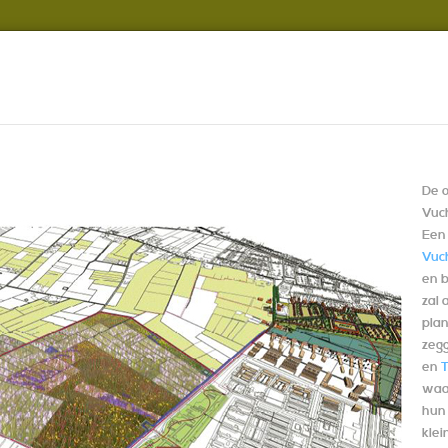
ute
Straatnamen
Recreatie
Natuur & milieu
De 
Vuch
Een
Vuc
en b
zal 
pla
zeg
en
waa
hun
klei